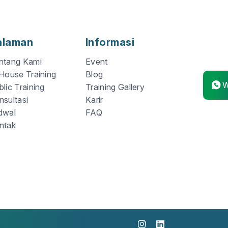
alaman
Informasi
ntang Kami
Event
 House Training
Blog
W
lic Training
Training Gallery
nsultasi
Karir
dwal
FAQ
ntak