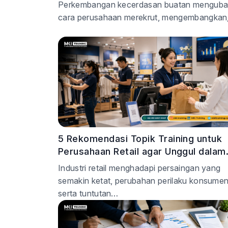
Target Bisnis Perusahaan
Perkembangan kecerdasan buatan mengub
cara perusahaan merekrut, mengembangkan
5 Rekomendasi Topik Training untuk
Perusahaan Retail agar Unggul dalam
Layanan dan Efisien dalam Biaya
Industri retail menghadapi persaingan yang
Operasional
semakin ketat, perubahan perilaku konsumen
serta tuntutan…