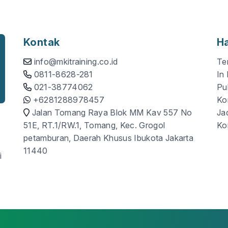
Kontak
H
info@mkitraining.co.id
Te
0811-8628-281
In
021-38774062
Pub
+6281288978457
Ko
Jalan Tomang Raya Blok MM Kav 557 No
Ja
51E, RT.1/RW.1, Tomang, Kec. Grogol
Ko
petamburan, Daerah Khusus Ibukota Jakarta
11440
i