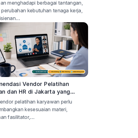
erusahaan
an menghadapi berbagai tantangan,
i perubahan kebutuhan tenaga kerja,
fisienan…
endasi Vendor Pelatihan
n dan HR di Jakarta yang
akan Kelas Online
vendor pelatihan karyawan perlu
mbangkan kesesuaian materi,
n fasilitator,…