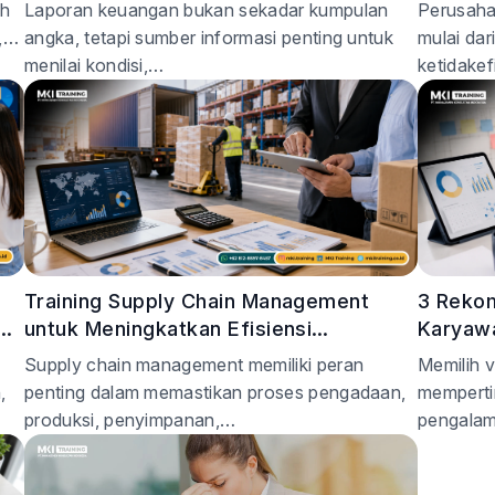
yang Tepat
untuk P
ah
Laporan keuangan bukan sekadar kumpulan
Perusaha
,…
angka, tetapi sumber informasi penting untuk
mulai dar
menilai kondisi,…
ketidake
Training Supply Chain Management
3 Rekom
untuk Meningkatkan Efisiensi
Karyawa
Operasional Perusahaan
Menyedi
Supply chain management memiliki peran
Memilih 
,
penting dalam memastikan proses pengadaan,
memperti
produksi, penyimpanan,…
pengalama