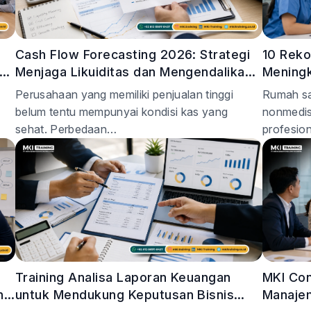
Cash Flow Forecasting 2026: Strategi
10 Reko
ra
Menjaga Likuiditas dan Mengendalikan
Meningk
Biaya Perusahaan
Manaje
Perusahaan yang memiliki penjualan tinggi
Rumah sa
belum tentu mempunyai kondisi kas yang
nonmedis
sehat. Perbedaan…
profesion
Training Analisa Laporan Keuangan
MKI Con
n
untuk Mendukung Keputusan Bisnis
Manaje