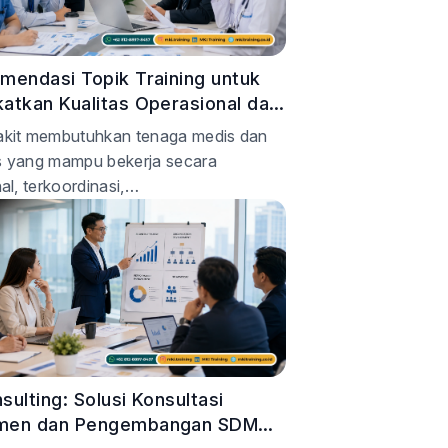
mendasi Topik Training untuk
atkan Kualitas Operasional dan
men Rumah Sakit
kit membutuhkan tenaga medis dan
 yang mampu bekerja secara
al, terkoordinasi,…
sulting: Solusi Konsultasi
men dan Pengembangan SDM