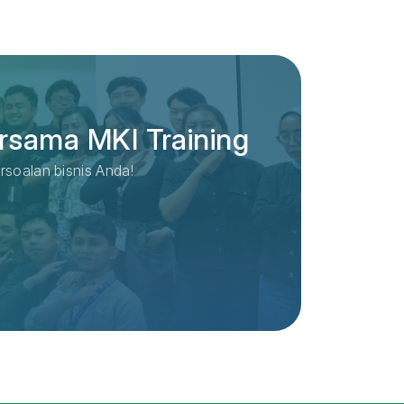
rsama MKI Training
rsoalan bisnis Anda!