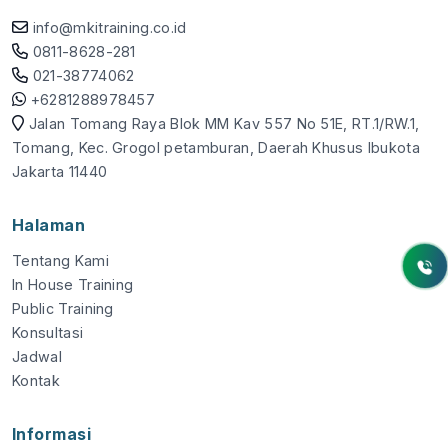
info@mkitraining.co.id
0811-8628-281
021-38774062
+6281288978457
Jalan Tomang Raya Blok MM Kav 557 No 51E, RT.1/RW.1,
Tomang, Kec. Grogol petamburan, Daerah Khusus Ibukota
Jakarta 11440
Halaman
Tentang Kami
In House Training
Public Training
Konsultasi
Jadwal
Kontak
Informasi