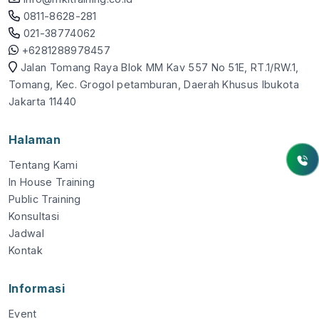
0811-8628-281
021-38774062
+6281288978457
Jalan Tomang Raya Blok MM Kav 557 No 51E, RT.1/RW.1,
Tomang, Kec. Grogol petamburan, Daerah Khusus Ibukota
Jakarta 11440
Halaman
Tentang Kami
In House Training
Public Training
Konsultasi
Jadwal
Kontak
Informasi
Event