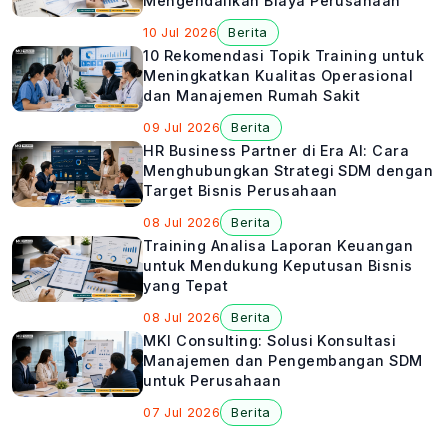
Mengendalikan Biaya Perusahaan
10 Jul 2026
Berita
10 Rekomendasi Topik Training untuk
Meningkatkan Kualitas Operasional
dan Manajemen Rumah Sakit
09 Jul 2026
Berita
HR Business Partner di Era AI: Cara
Menghubungkan Strategi SDM dengan
Target Bisnis Perusahaan
08 Jul 2026
Berita
Training Analisa Laporan Keuangan
untuk Mendukung Keputusan Bisnis
yang Tepat
08 Jul 2026
Berita
MKI Consulting: Solusi Konsultasi
Manajemen dan Pengembangan SDM
untuk Perusahaan
07 Jul 2026
Berita