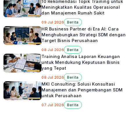
10 Rekomendasi Topik Training untuk
Meningkatkan Kualitas Operasional
dan Manajemen Rumah Sakit
09 Jul 2026
Berita
HR Business Partner di Era AI: Cara
Menghubungkan Strategi SDM dengan
Target Bisnis Perusahaan
08 Jul 2026
Berita
Training Analisa Laporan Keuangan
untuk Mendukung Keputusan Bisnis
yang Tepat
08 Jul 2026
Berita
MKI Consulting: Solusi Konsultasi
Manajemen dan Pengembangan SDM
untuk Perusahaan
07 Jul 2026
Berita