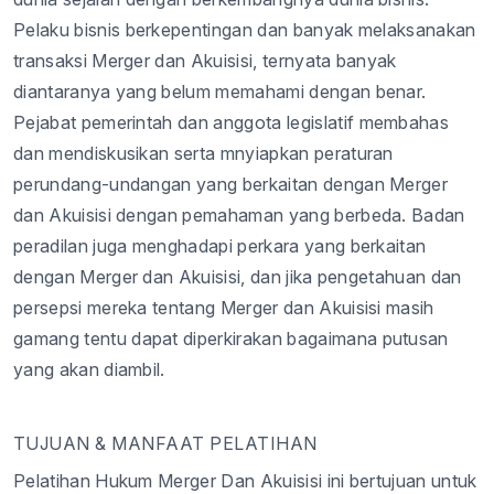
Pelaku
bisnis
berkepentingan
dan
banyak
melaksanakan
transaksi
Merger dan
Akuisisi
,
ternyata
banyak
diantaranya
yang
belum
memahami
dengan
benar
.
Pejabat
pemerintah
dan
anggota
legislatif
membahas
dan
mendiskusikan
serta
mnyiapkan
peraturan
perundang-undangan
yang
berkaitan
dengan
Merger
dan
Akuisisi
dengan
pemahaman
yang
berbeda
. Badan
peradilan
juga
menghadapi
perkara
yang
berkaitan
dengan
Merger dan
Akuisisi
, dan
jika
pengetahuan
dan
persepsi
mereka
tentang
Merger dan
Akuisisi
masih
gamang
tentu
dapat
diperkirakan
bagaimana
putusan
yang
akan
diambil
.
TUJUAN & MANFAAT PELATIHAN
Pelatihan
Hukum Merger Dan
Akuisisi
ini
bertujuan
untuk