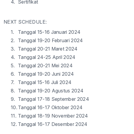
4.
Sertifikat
NEXT SCHEDULE:
1.
Tanggal
15-16
Januari
202
4
2.
Tanggal
19-20
Februari
202
4
3.
Tanggal
20-21
Maret
202
4
4.
Tanggal
24-25
April 202
4
5.
Tanggal
20-21
Mei 202
4
6.
Tanggal
19-20
Juni
202
4
7.
Tanggal
15-16
Juli
202
4
8.
Tanggal
19-20
Agustus
202
4
9.
Tanggal
17-18
September 20
24
10.
Tanggal
16-17
Oktober
202
4
11.
Tanggal
18-19
November 202
4
12.
Tanggal
16-17
Desember
202
4