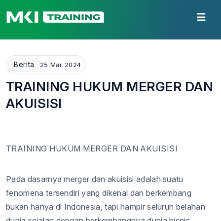
Berita
25 Mar 2024
TRAINING HUKUM MERGER DAN
AKUISISI
TRAINING
HUKUM
MERGER DAN AKUISISI
Pada
dasarnya
merger dan
akuisisi
adalah
suatu
fenomena
tersendiri
yang
dikenal
dan
berkembang
bukan
hanya
di Indonesia,
tapi
hampir
seluruh
belahan
dunia
sejalan
dengan
berkembangnya
dunia
bisnis
.