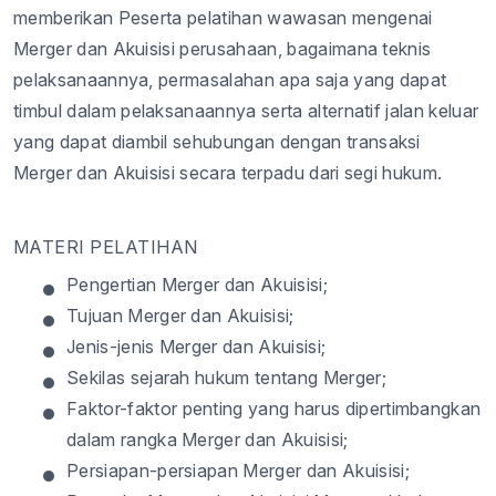
memberikan
Peserta
pelatihan
wawasan
mengenai
Merger dan
Akuisisi
perusahaan
,
bagaimana
teknis
pelaksanaannya
,
permasalahan
apa
saja
yang
dapat
timbul
dalam
pelaksanaannya
serta
alternatif
jalan
keluar
yang
dapat
diambil
sehubungan
dengan
transaksi
Merger dan
Akuisisi
secara
terpadu
dari
segi
hukum
.
MATERI PELATIHAN
•
Pengertian
Merger dan
Akuisisi
;
•
Tujuan
Merger dan
Akuisisi
;
•
Jenis-jenis
Merger dan
Akuisisi
;
•
Sekilas
sejarah
hukum
tentang
Merger;
•
Faktor-faktor
penting
yang
harus
dipertimbangkan
dalam
rangka
Merger dan
Akuisisi
;
•
Persiapan-persiapan
Merger dan
Akuisisi
;