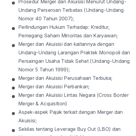
•
Prosedur
Merger dan
Akuisisi
Menurut
Undang-
Undang
Perseroan
Terbatas
(
Undang-Undang
Nomor
40
Tahun
2007);
•
Perlindungan
Hukum
Terhadap
:
Kreditur
,
Pemegang
Saham
Minoritas
dan
Karyawan
;
•
Merger dan
Akuisisi
dan
kaitannya
dengan
Undang-Undang
Larangan
Praktek
Monopoli
dan
Persaingan
Usaha
Tidak
Sehat
(
Undang-Undang
Nomor
5
Tahun
1999);
•
Merger dan
Akuisisi
Perusahaan Terbuka;
•
Merger dan
Akuisisi
Perbankan
;
•
Merger dan
Akuisisi
Lintas Negara (Cross Border
Merger & Acquisition)
•
Aspek-aspek
Pajak
terkait
dengan
Merger dan
Akuisisi
;
•
Sekilas
tentang
Leverage Buy Out (LBO) dan