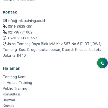
Kontak
info@mkitraining.co.id
0811-8628-281
021-38774062
+6281288978457
Jalan Tomang Raya Blok MM Kav 557 No 51E, RT.1/RW.1,
Tomang, Kec. Grogol petamburan, Daerah Khusus Ibukota
Jakarta 11440
Halaman
Tentang Kami
In House Training
Public Training
Konsultasi
Jadwal
Kontak