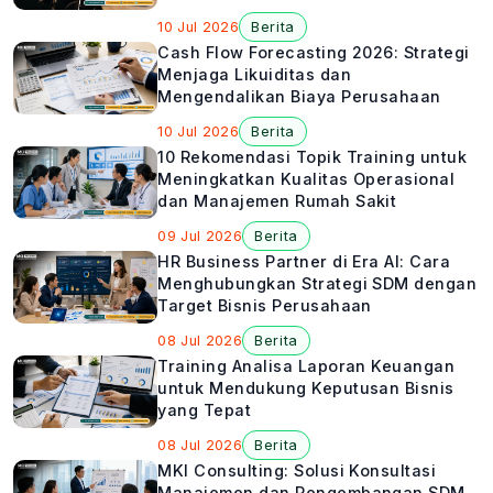
10 Jul 2026
Berita
Cash Flow Forecasting 2026: Strategi
Menjaga Likuiditas dan
Mengendalikan Biaya Perusahaan
10 Jul 2026
Berita
10 Rekomendasi Topik Training untuk
Meningkatkan Kualitas Operasional
dan Manajemen Rumah Sakit
09 Jul 2026
Berita
HR Business Partner di Era AI: Cara
Menghubungkan Strategi SDM dengan
Target Bisnis Perusahaan
08 Jul 2026
Berita
Training Analisa Laporan Keuangan
untuk Mendukung Keputusan Bisnis
yang Tepat
08 Jul 2026
Berita
MKI Consulting: Solusi Konsultasi
Manajemen dan Pengembangan SDM