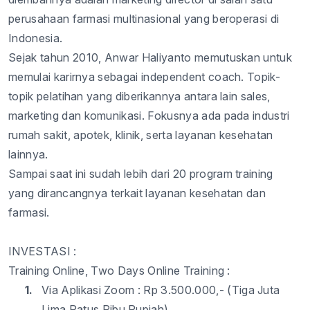
perusahaan
farmasi
multinasional
yang
beroperasi
di
Indonesia.
Sejak
tahun
2010, Anwar
Haliyanto
memutuskan
untuk
memulai
karirnya
sebagai
independent coach.
Topik-
topik
pelatihan
yang
diberikannya
antara
lain
sales,
marketing
dan
komunikasi
.
Fokusnya
ada
pada
industri
rumah
sakit
,
apotek
,
klinik
,
serta
layanan
kesehatan
lainnya
.
Sampai
saat
ini
sudah
lebih
dari
20 program training
yang
dirancangnya
terkait
layanan
kesehatan
dan
farmasi
.
INVESTASI :
Training Online,
Two
Days Online
Training :
1.
Via
Aplikasi
Zoom :
Rp
3
.5
0
0.000,- (
Tiga
Juta
Lima
Ratus
Ribu
Rupiah)