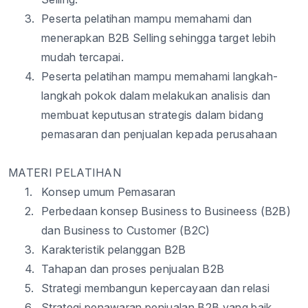
3.
Peserta
pelatihan
mampu
memahami
dan
menerapkan
B2B Selling
sehingga
target
lebih
mudah
tercapai
.
4.
Peserta
pelatihan
mampu
memahami
langkah-
langkah
pokok
dalam
melakukan
analisis
dan
membuat
keputusan
strategis
dalam
bidang
pemasaran
dan
penjualan
kepada
perusahaan
MATERI PELATIHAN
1.
Konsep
umum
Pemasaran
2.
Perbedaan
konsep
Business to
Busineess
(B2B)
dan Business to Customer (B2C)
3.
Karakteristik
pelanggan
B2B
4.
Tahapan
dan proses
penjualan
B2B
5.
Strategi
membangun
kepercayaan
dan
relasi
6.
Strategi
penawaran
penjualan
B2B yang
baik