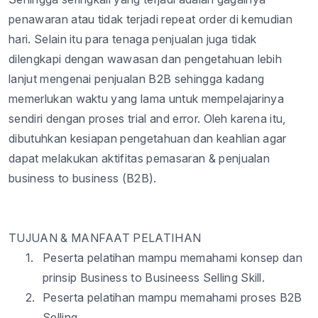
penawaran
atau
tidak
terjadi
repeat order di
kemudian
hari
.
Selain
itu
para
tenaga
penjualan
juga
tidak
dilengkapi
dengan
wawasan
dan
pengetahuan
lebih
lanjut
mengenai
penjualan
B2B
sehingga
kadang
memerlukan
waktu
yang lama
untuk
mempelajarinya
sendiri
dengan
proses trial and error. Oleh
karena
itu
,
dibutuhkan
kesiapan
pengetahuan
dan
keahlian
agar
dapat
melakukan
aktifitas
pemasaran
&
penjualan
business to business (B2B).
TUJUAN & MANFAAT PELATIHAN
1.
Peserta
pelatihan
mampu
memahami
konsep
dan
prinsip
Business to
Busineess
Selling Skill.
2.
Peserta
pelatihan
mampu
memahami
proses B2B
Selling.