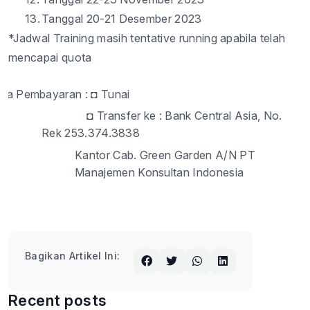
13.
Tanggal
20-21
Desember
2023
*
Jadwal
Training
masih
tentative running
apabila
telah
mencapai
quota
ara Pembayaran :
◘
Tunai
◘
Transfer ke
: Bank Central Asia, No.
Rek 253.374.3838
Kantor Cab. Green Garden A/N PT
Manajemen Konsultan Indonesia
Bagikan Artikel Ini:
Recent posts