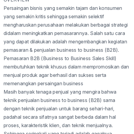
Persaingan
bisnis
yang
semakin
tajam
dan
konsumen
yang
semakin
kritis
sehingga
semakin
selektif
mengharuskan
perusahaan
melakukan
berbagai
strategi
didalam
meningkatkan
pemasarannya
. Salah
satu
cara
yang
dapat
dilakukan
adalah
mengembangkan
kegiatan
pemasaran
&
penjualan
business to business (B2B).
Pemasaran
B2B (Business to Business Sales Skill)
membutuhkan
teknik
khusus
dalam
mempromosikan
dan
menjual
produk
agar
berhasil
dan
sukses
serta
memenangkan
persaingan
business
Masih
banyak
tenaga
penjual
yang
mengira
bahwa
teknik
penjualan
business to business (B2B)
sama
dengan
teknik
penjualan
untuk
barang
sehari-hari
,
padahal
secara
sifatnya
sangat
berbeda
dalam
hal
proses,
karakteristik
klien
, dan
teknik
menjualnya
.
Sehingga
seringkali
yang
terjadi
adalah
gagalnya