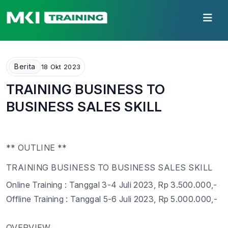
Berita
18 Okt 2023
TRAINING BUSINESS TO
BUSINESS SALES SKILL
** OUTLINE **
TRAINING
BUSINESS TO BUSINESS SALES SKILL
Online
Training :
Tanggal
3
-
4
Juli
202
3
, Rp
3
.
50
0.000,-
Offline
Training :
Tanggal
5
-
6
Ju
l
i
202
3
, Rp 5.000.000,-
OVERVIEW