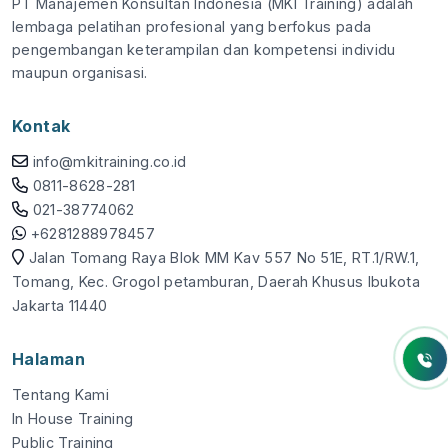
PT Manajemen Konsultan Indonesia (MKI Training) adalah
lembaga pelatihan profesional yang berfokus pada
pengembangan keterampilan dan kompetensi individu
maupun organisasi.
Kontak
info@mkitraining.co.id
0811-8628-281
021-38774062
+6281288978457
Jalan Tomang Raya Blok MM Kav 557 No 51E, RT.1/RW.1,
Tomang, Kec. Grogol petamburan, Daerah Khusus Ibukota
Jakarta 11440
Halaman
Tentang Kami
In House Training
Public Training