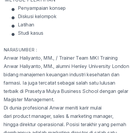
•
Penyampaian
konsep
•
Diskusi
kelompok
•
Latihan
•
Studi
kasus
NARASUMBER :
Anwar
Haliyanto
, MM.,
/
Trainer Team MKI Training
Anwar
Haliyanto
, MM., alumni Henley University London
bidang
manajemen
keuangan
industri
kesehatan
dan
farmasi
.
Ia
juga
tercatat
sebagai
salah
satu
lulusan
terbaik
di
Prasetya
Mulya
Business School
dengan
gelar
Magister Management.
Di dunia
profesional
Anwar
meniti
karir
mulai
dari
product manager, sales & marketing manager
,
hingga
direktur
operasional
.
Posisi
terakhir
yang
pernah
diembannya
adalah
marketing director
di salah
satu