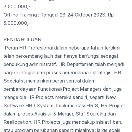
3.500.000,-
Offline
Training :
Tanggal
23
-
24
Oktober
202
3
,
Rp
5.
0
00.000,-
PENDAHULUAN
Peran
HR
Profesional
dalam
beberapa
tahun
terakhir
telah
berkembang
jauh
dari
hanya
berfungsi
sebagai
pendukung
administratif
. HR
Departemen
telah
menjadi
bagian
integral
dari
proses
perencanaan
strategis
. HR
Specialist
memainkan
peran
sentral
dalam
pemberdayaan
Functional/Project Managers dan juga
mengelola
HR Projects
mereka
sendiri
,
seperti
New
Software HR / System,
Implementasi
HRIS, HR Project
dalam
proses
Akuisisi
&
Merger,
Staf
Sourcing dan
Reallocation. HR
Projects
juga
mencakup
inisiatif
baru
atau
program
perubahan
seperti
misalnya
: large scale