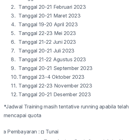
2.
Tanggal
20
-
2
1
Februari
2023
3.
Tanggal
20
-
2
1
Maret
2023
4.
Tanggal
19
-
20
April 2023
5.
Tanggal
2
2
-
23
Mei 2023
6.
Tanggal
21
-
22
Juni
2023
7.
Tanggal
20
-
21
Juli
2023
8.
Tanggal
2
1
-2
2
Agustus
2023
9.
Tanggal
20
-
21
September 2023
10.
Tanggal
2
3
-
4
Oktober
2023
11.
Tanggal
22
-2
3
November 2023
12.
Tanggal
20
-
21
Desember
2023
*
Jadwal
Training
masih
tentative running
apabila
telah
mencapai
quota
ara Pembayaran :
◘
Tunai