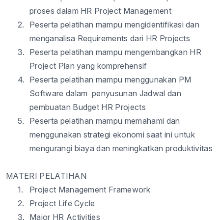
proses
dalam
HR Project Management
2.
Peserta
pelatihan
mampu
mengidentifikasi
dan
menganalisa
Requirements
dari
HR Projects
3.
Peserta
pelatihan
mampu
mengembangkan
HR
Project Plan yang
komprehensif
4.
Peserta
pelatihan
mampu
menggunakan
PM
Software
dalam
penyusunan
Jadwal
dan
pembuatan
Budget HR Projects
5.
Peserta
pelatihan
mampu
memahami
dan
menggunakan
strategi
ekonomi
saat
ini
untuk
mengurangi
biaya
dan
meningkatkan
produktivitas
MATERI PELATIHAN
1.
Project Management Framework
2.
Project Life Cycle
3.
Major HR Activities