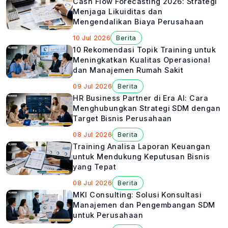
Cash Flow Forecasting 2026: Strategi
Menjaga Likuiditas dan
Mengendalikan Biaya Perusahaan
10 Jul 2026
Berita
10 Rekomendasi Topik Training untuk
Meningkatkan Kualitas Operasional
dan Manajemen Rumah Sakit
09 Jul 2026
Berita
HR Business Partner di Era AI: Cara
Menghubungkan Strategi SDM dengan
Target Bisnis Perusahaan
08 Jul 2026
Berita
Training Analisa Laporan Keuangan
untuk Mendukung Keputusan Bisnis
yang Tepat
08 Jul 2026
Berita
MKI Consulting: Solusi Konsultasi
Manajemen dan Pengembangan SDM
untuk Perusahaan