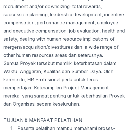
recruitment and/or downsizing; total rewards,
succession planning, leadership development, incentive
compensation, performance management, employee
and executive compensation, job evaluation, health and
safety, dealing with human resource implications of
mergers/acquisition/divestitures
dan a
wide range of
other human resources areas dan
seterusnya
.
Semua
Proyek
tersebut
memiliki
keterbatasan
dalam
Waktu,
Anggaran
,
Kualitas
dan
Sumber
Daya
. Oleh
karena
itu
, HR
Profesional
perlu
untuk
terus
mempertajam
Keterampilan
Project Management
mereka
, yang
sangat
penting
untuk
keberhasilan
Proyek
dan
Organisasi
secara
keseluruhan
.
TUJUAN & MANFAAT PELATIHAN
1.
Peserta
pelatihan
mampu
memahami
proses-