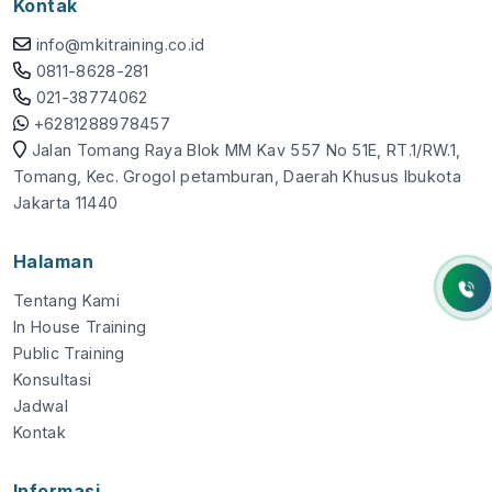
Kontak
info@mkitraining.co.id
0811-8628-281
021-38774062
+6281288978457
Jalan Tomang Raya Blok MM Kav 557 No 51E, RT.1/RW.1,
Tomang, Kec. Grogol petamburan, Daerah Khusus Ibukota
Jakarta 11440
Halaman
Tentang Kami
In House Training
Public Training
Konsultasi
Jadwal
Kontak
Informasi