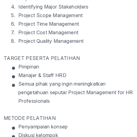
4.
Identifying Major Stakeholders
5.
Project Scope Management
6.
Project Time Management
7.
Project Cost Management
8.
Project Quality Management
TARGET PESERTA PELATIHAN
•
Pimpinan
•
Manajer
& Staff HRD
•
Semua
pihak
yang
ingin
meningkatkan
pengetahuan
seputar
Project Management for HR
Professionals
METODE PELATIHAN
•
Penyampaian
konsep
•
Diskusi
kelompok