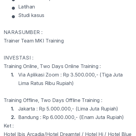
•
Latihan
•
Studi
kasus
NARASUMBER :
Trainer Team MKI Training
INVESTASI :
Training Online, Two Days Online
Training :
1.
Via
Aplikasi
Zoom :
Rp
3.500.000,- (
Tiga
Juta
Lima
Ratus
Ribu
Rupiah)
Training Offline, Two Days Offline
Training :
1.
Jakarta :
Rp
5.
0
00.000,- (Lima Juta Rupiah)
2.
Bandung :
Rp
6.
0
00.000,- (
Enam
Juta Rupiah)
Ket
:
Hotel Ibis Arcadia
/Hotel
Dreamtel
/ Hotel Hi / Hotel Blue