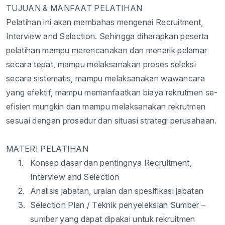
TUJUAN & MANFAAT PELATIHAN
Pelatihan
ini
akan
membahas
mengenai
Recruitment,
Interview
a
nd Selection.
Sehingga
diharapkan
peserta
pelatihan
mampu
merencanakan
dan
menarik
pelamar
secara
tepat
,
mampu
melaksanakan
proses
seleksi
secara
sistematis
,
mampu
melaksanakan
wawancara
yang
efektif
,
mampu
memanfaatkan
biaya
rekrutmen
se-
efisien
mungkin
dan
mampu
melaksanakan
rekrutmen
sesuai
dengan
prosedur
dan
situasi
strategi
perusahaan
.
MATERI PELATIHAN
1.
Konsep
dasar
dan
pentingnya
Recruitment,
Interview
a
nd Selection
2.
Analisis
jabatan
,
uraian
dan
spesifikasi
jabatan
3.
Selection Plan / Teknik
penyeleksian
Sumber
–
sumber
yang
dapat
dipakai
untuk
rekruitmen