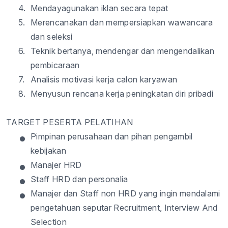
4.
Mendayagunakan
iklan
secara
tepat
5.
Merencanakan
dan
mempersiapkan
wawancara
dan
seleksi
6.
Teknik
bertanya
,
mendengar
dan
mengendalikan
pembicaraan
7.
Analisis
motivasi
kerja
calon
karyawan
8.
Menyusun
rencana
kerja
peningkatan
diri
pribadi
TARGET PESERTA PELATIHAN
•
Pimpinan
perusahaan
dan
pihan
pengambil
kebijakan
•
Manajer
HRD
•
Staff HRD dan personalia
•
Manajer
dan Staff non HRD yang
ingin
mendalami
pengetahuan
seputar
Recruitment, Interview
And
Selection