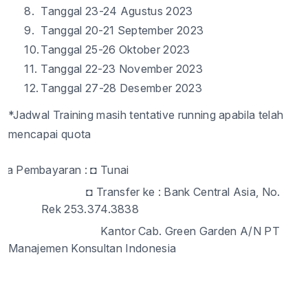
8.
Tanggal
2
3
-2
4
Agustus
2023
9.
Tanggal
20
-
21
September 2023
10.
Tanggal
2
5
-
26
Oktober
2023
11.
Tanggal
22
-2
3
November 2023
12.
Tanggal
2
7
-
2
8
Desember
2023
*
Jadwal
Training
masih
tentative running
apabila
telah
mencapai
quota
ara Pembayaran :
◘
Tunai
◘
Transfer ke
: Bank Central Asia, No.
Rek 253.374.3838
Kantor Cab. Green Garden A/N PT
Manajemen Konsultan Indonesia