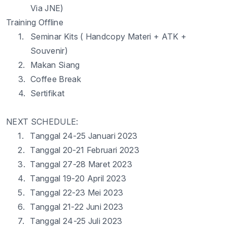
Via JNE)
Training Offline
1.
Seminar Kits
(
Handcopy
Materi
+ ATK +
Souvenir)
2.
Makan
Siang
3.
Coffee Break
4.
Sertifikat
NEXT SCHEDULE:
1.
Tanggal
24
-
25
Januari
2023
2.
Tanggal
20
-
2
1
Februari
2023
3.
Tanggal
2
7
-
2
8
Maret
2023
4.
Tanggal
19
-
20
April 2023
5.
Tanggal
2
2
-
23
Mei 2023
6.
Tanggal
21
-
22
Juni
2023
7.
Tanggal
2
4
-
2
5
Juli
2023