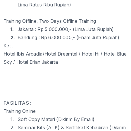
Lima
Ratus
Ribu
Rupiah)
Training Offline, Two Days Offline
Training :
1.
Jakarta :
Rp
5.
0
00.000,- (Lima Juta Rupiah)
2.
Bandung :
Rp
6.
0
00.000,- (
Enam
Juta Rupiah)
Ket
:
Hotel Ibis Arcadia
/Hotel
Dreamtel
/ Hotel Hi / Hotel Blue
Sky / Hotel
Erian
Jakarta
FASILITAS :
Training Online
1.
Soft Copy
Materi
(
Dikirim
By Email)
2.
Seminar Kits (ATK) &
Sertifikat
Kehadiran
(
Dikirim