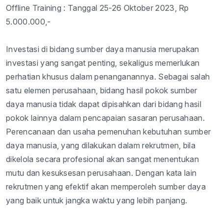
Offline
Training :
Tanggal
2
5
-
2
6
Oktober
202
3
,
Rp
5.
0
00.000,-
Investasi
di
bidang
sumber
daya
manusia
merupakan
investasi
yang
sangat
penting
,
sekaligus
memerlukan
perhatian
khusus
dalam
penanganannya
.
Sebagai
salah
satu
elemen
perusahaan
,
bidang
hasil
pokok
sumber
daya
manusia
tidak
dapat
dipisahkan
dari
bidang
hasil
pokok
lainnya
dalam
pencapaian
sasaran
perusahaan
.
Perencanaan
dan
usaha
pemenuhan
kebutuhan
sumber
daya
manusia
, yang
dilakukan
dalam
rekrutmen
,
bila
dikelola
secara
profesional
akan
sangat
menentukan
mutu
dan
kesuksesan
perusahaan
.
Dengan
kata lain
rekrutmen
yang
efektif
akan
memperoleh
sumber
daya
yang
baik
untuk
jangka
waktu
yang
lebih
panjang
.