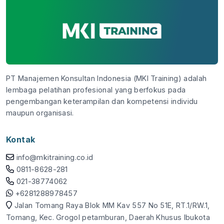
PT Manajemen Konsultan Indonesia (MKI Training) adalah
lembaga pelatihan profesional yang berfokus pada
pengembangan keterampilan dan kompetensi individu
maupun organisasi.
Kontak
info@mkitraining.co.id
0811-8628-281
021-38774062
+6281288978457
Jalan Tomang Raya Blok MM Kav 557 No 51E, RT.1/RW.1,
Tomang, Kec. Grogol petamburan, Daerah Khusus Ibukota