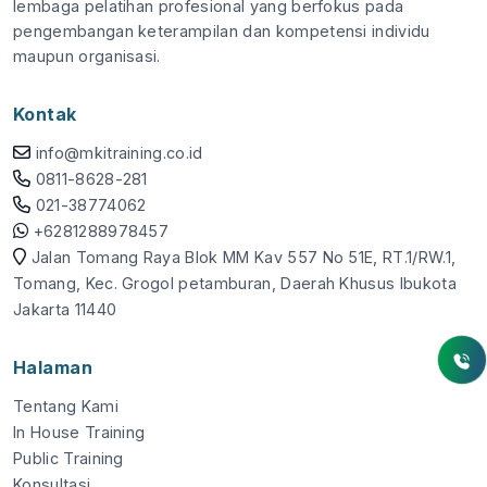
lembaga pelatihan profesional yang berfokus pada
pengembangan keterampilan dan kompetensi individu
maupun organisasi.
Kontak
info@mkitraining.co.id
0811-8628-281
021-38774062
+6281288978457
Jalan Tomang Raya Blok MM Kav 557 No 51E, RT.1/RW.1,
Tomang, Kec. Grogol petamburan, Daerah Khusus Ibukota
Jakarta 11440
Halaman
Tentang Kami
In House Training
Public Training
Konsultasi