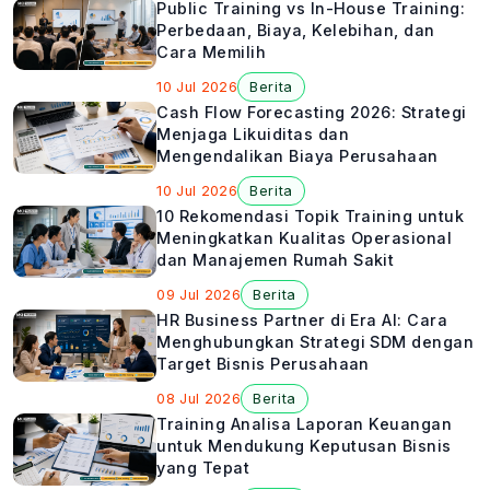
Public Training vs In-House Training:
Perbedaan, Biaya, Kelebihan, dan
Cara Memilih
10 Jul 2026
Berita
Cash Flow Forecasting 2026: Strategi
Menjaga Likuiditas dan
Mengendalikan Biaya Perusahaan
10 Jul 2026
Berita
10 Rekomendasi Topik Training untuk
Meningkatkan Kualitas Operasional
dan Manajemen Rumah Sakit
09 Jul 2026
Berita
HR Business Partner di Era AI: Cara
Menghubungkan Strategi SDM dengan
Target Bisnis Perusahaan
08 Jul 2026
Berita
Training Analisa Laporan Keuangan
untuk Mendukung Keputusan Bisnis
yang Tepat