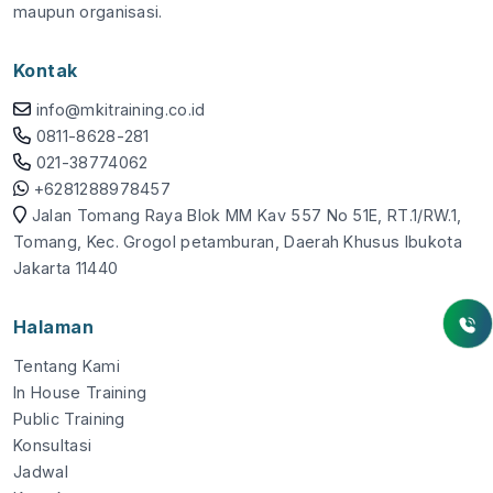
maupun organisasi.
Kontak
info@mkitraining.co.id
0811-8628-281
021-38774062
+6281288978457
Jalan Tomang Raya Blok MM Kav 557 No 51E, RT.1/RW.1,
Tomang, Kec. Grogol petamburan, Daerah Khusus Ibukota
Jakarta 11440
Halaman
Tentang Kami
In House Training
Public Training
Konsultasi
Jadwal