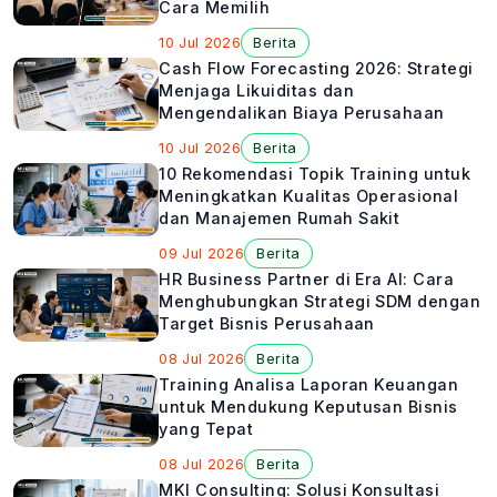
Cara Memilih
10 Jul 2026
Berita
Cash Flow Forecasting 2026: Strategi
Menjaga Likuiditas dan
Mengendalikan Biaya Perusahaan
10 Jul 2026
Berita
10 Rekomendasi Topik Training untuk
Meningkatkan Kualitas Operasional
dan Manajemen Rumah Sakit
09 Jul 2026
Berita
HR Business Partner di Era AI: Cara
Menghubungkan Strategi SDM dengan
Target Bisnis Perusahaan
08 Jul 2026
Berita
Training Analisa Laporan Keuangan
untuk Mendukung Keputusan Bisnis
yang Tepat
08 Jul 2026
Berita
MKI Consulting: Solusi Konsultasi