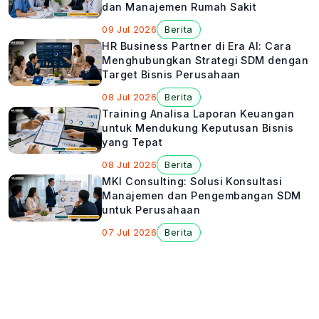
dan Manajemen Rumah Sakit
09 Jul 2026
Berita
HR Business Partner di Era AI: Cara
Menghubungkan Strategi SDM dengan
Target Bisnis Perusahaan
08 Jul 2026
Berita
Training Analisa Laporan Keuangan
untuk Mendukung Keputusan Bisnis
yang Tepat
08 Jul 2026
Berita
MKI Consulting: Solusi Konsultasi
Manajemen dan Pengembangan SDM
untuk Perusahaan
07 Jul 2026
Berita