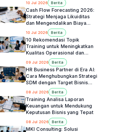
10 Jul 2026
Berita
Cash Flow Forecasting 2026:
Strategi Menjaga Likuiditas
dan Mengendalikan Biaya
Perusahaan
10 Jul 2026
Berita
10 Rekomendasi Topik
Training untuk Meningkatkan
Kualitas Operasional dan
Manajemen Rumah Sakit
09 Jul 2026
Berita
HR Business Partner di Era AI:
Cara Menghubungkan Strategi
SDM dengan Target Bisnis
Perusahaan
08 Jul 2026
Berita
Training Analisa Laporan
Keuangan untuk Mendukung
Keputusan Bisnis yang Tepat
08 Jul 2026
Berita
MKI Consulting: Solusi