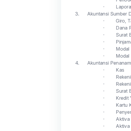
·
Lapora
3.
Akuntansi Sumber 
·
Giro, 
·
Dana R
·
Surat 
·
Pinjam
·
Modal 
·
Modal
4.
Akuntansi Penanam
·
Kas
·
Rekeni
·
Rekeni
·
Surat B
·
Kredit
·
Kartu 
·
Penye
·
Aktiva
·
Aktiva