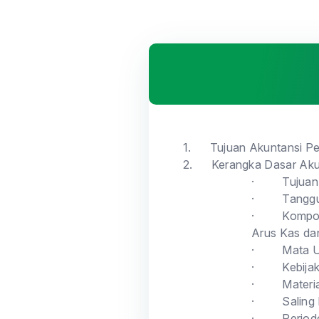
1.
Tujuan Akuntansi P
2.
Kerangka Dasar Aku
·
Tujuan
·
Tangg
·
Kompon
Arus Kas da
·
Mata 
·
Kebija
·
Materi
·
Saling
·
Period