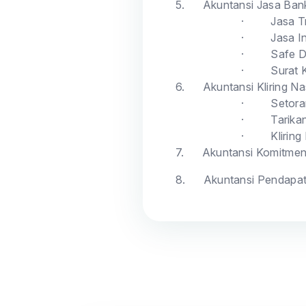
5.
Akuntansi Jasa Ban
·
Jasa T
·
Jasa I
·
Safe 
·
Surat 
6.
Akuntansi Kliring Na
·
Setoran
·
Tarikan
·
Klirin
7.
Akuntansi Komitmen 
8.
Akuntansi Pendapat