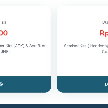
Hari
Dur
000
Rp
ar Kits (ATK) & Sertifikat
Seminar Kits ( Handcop
a JNE)
Cof
D