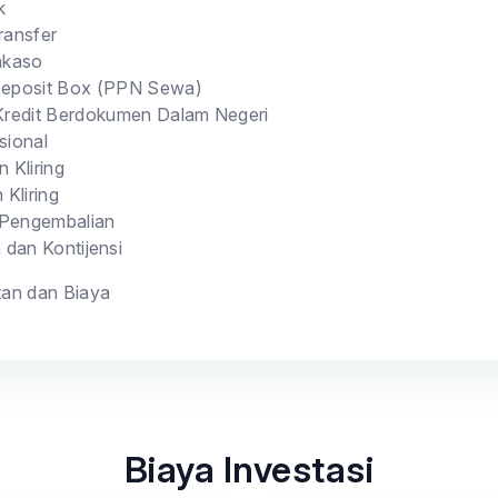
k
ransfer
nkaso
Deposit Box (PPN Sewa)
Kredit Berdokumen Dalam Negeri
sional
 Kliring
 Kliring
g Pengembalian
dan Kontijensi
an dan Biaya
Biaya Investasi