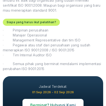
terbaru ini. Baik bagi organisasi yang sudah memiliki
sertifikat ISO 9001:2008. Maupun bagi organisasi yang baru
mau menerapkan standard 9001.
Siapa yang harus ikut pelatihan?
·
Pimpinan perusahaan
·
Manajer Operasional
·
Management Representative dan tim ISO
·
Pegawai atau staf dari perusahaan yang sudah
menerapkan ISO 9001:2008 / ISO 9001:2015
·
Tim Internal Auditor ISO
·
Semua pihak yang berminat mendalami implementasi
perubahan ISO 9001:2015
Jadwal Terdekat:
01 Sep 2026 - 02 Sep 2026
Berminat? Hubungi Kami