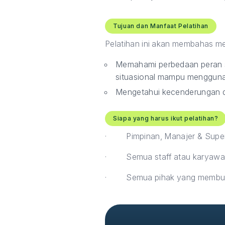
Tujuan dan Manfaat Pelatihan
Pelatihan ini akan membahas me
Memahami perbedaan peran s
situasional mampu mengguna
Mengetahui kecenderungan d
Siapa yang harus ikut pelatihan?
·
Pimpinan, Manajer & Supe
·
Semua staff atau karya
·
Semua pihak yang membutu