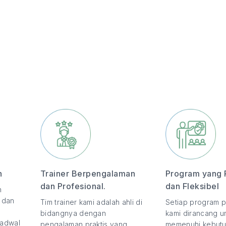
n
Trainer Berpengalaman
Program yang 
dan Profesional.
dan Fleksibel
n
, dan
Tim trainer kami adalah ahli di
Setiap program p
bidangnya dengan
kami dirancang u
jadwal
pengalaman praktis yang
memenuhi kebutu