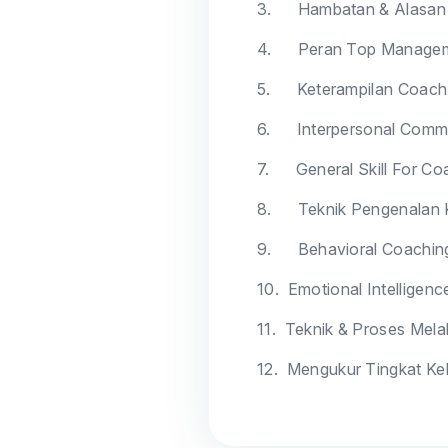
3.
Hambatan & Alasan
4.
Peran Top Managem
5.
Keterampilan Coach 
6.
Interpersonal Commu
7.
General Skill For Co
8.
Teknik Pengenalan 
9.
Behavioral Coachin
10.
Emotional Intelligen
11.
Teknik & Proses Mel
12.
Mengukur Tingkat Ke