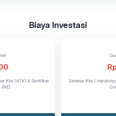
Biaya Investasi
Hari
Dur
000
Rp
ar Kits (ATK) & Sertifikat
Seminar Kits ( Handcop
a JNE)
Cof