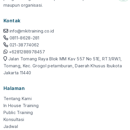
maupun organisasi.
Kontak
info@mkitraining.co.id
0811-8628-281
021-38774062
+6281288978457
Jalan Tomang Raya Blok MM Kav 557 No 51E, RT.1/RW.1,
Tomang, Kec. Grogol petamburan, Daerah Khusus Ibukota
Jakarta 11440
Halaman
Tentang Kami
In House Training
Public Training
Konsultasi
Jadwal