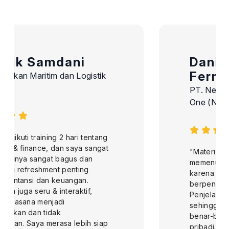
Daniel Saud
Fernando
PT. New Priok Container Terminal
One (NPCT1)
"Materi yang disampaikan sangat
memenuhi kebutuhan saya, terutama
karena trainernya sangat
berpengalaman di bidang HR.
Penjelasan sangat jelas dan aplikatif,
sehingga ilmu yang saya dapatkan
benar-benar bermanfaat untuk saya
pribadi. Setelah selesai dari training ini,