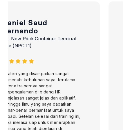
Reni Novella
PT Global Service Wisata
"Mengikuti pelatihan di MKI Training ini
benar-benar luar biasa dan memberikan
banyak pencerahan yang sangat
bermanfaat. Materi yang disampaikan
tidak hanya informatif, tetapi juga
mudah dipahami dan langsung dapat
diaplikasikan dalam pekerjaan saya
sehari-hari. Saya merasa lebih percaya
diri dalam menjalankan tugas-tugas di
job desk saya karena pengetahuan
baru yang didadapatkan. Selain itu,
instruktur juga sangat berpengalaman,