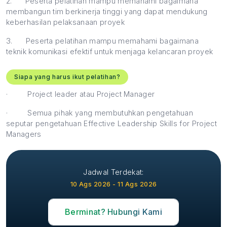
2.
Peserta pelatihan mampu memahami bagaimana
membangun tim berkinerja tinggi yang dapat mendukung
keberhasilan pelaksanaan proyek
3.
Peserta pelatihan mampu memahami bagaimana
teknik komunikasi efektif untuk menjaga kelancaran proyek
Siapa yang harus ikut pelatihan?
·
Project leader atau Project Manager
·
Semua pihak yang membutuhkan pengetahuan
seputar pengetahuan Effective Leadership Skills for Project
Managers
Jadwal Terdekat:
10 Ags 2026 - 11 Ags 2026
Berminat? Hubungi Kami