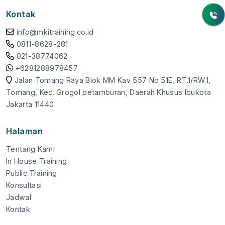
Kontak
info@mkitraining.co.id
0811-8628-281
021-38774062
+6281288978457
Jalan Tomang Raya Blok MM Kav 557 No 51E, RT.1/RW.1,
Tomang, Kec. Grogol petamburan, Daerah Khusus Ibukota
Jakarta 11440
Halaman
Tentang Kami
In House Training
Public Training
Konsultasi
Jadwal
Kontak