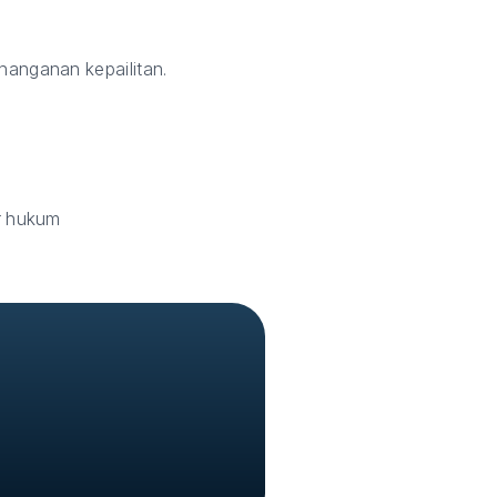
anganan kepailitan.
r hukum