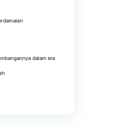
erdamaian
rkembangannya dalam era
ah