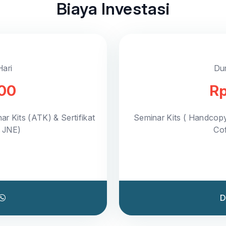
Biaya Investasi
Hari
Dur
000
Rp
ar Kits (ATK) & Sertifikat
Seminar Kits ( Handcop
a JNE)
Cof
D