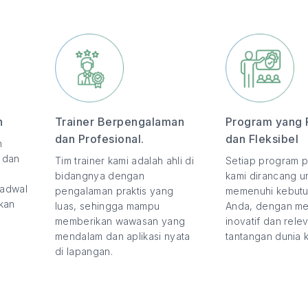
n
Trainer Berpengalaman
Program yang 
dan Profesional.
dan Fleksibel
n
, dan
Tim trainer kami adalah ahli di
Setiap program p
bidangnya dengan
kami dirancang u
jadwal
pengalaman praktis yang
memenuhi kebutu
kan
luas, sehingga mampu
Anda, dengan m
memberikan wawasan yang
inovatif dan rel
mendalam dan aplikasi nyata
tantangan dunia ke
di lapangan.