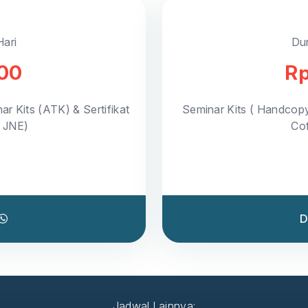
Hari
Dur
000
Rp
ar Kits (ATK) & Sertifikat
Seminar Kits ( Handcop
a JNE)
Cof
D
Jadwal Lainnya: