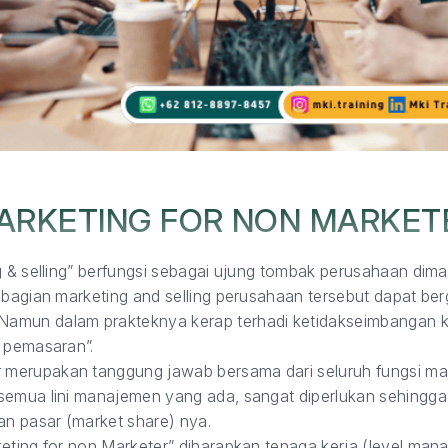
ARKETING FOR NON MARKET
g & selling” berfungsi sebagai ujung tombak perusahaan dim
 bagian marketing and selling perusahaan tersebut dapat be
amun dalam prakteknya kerap terhadi ketidakseimbangan 
i pemasaran”.
merupakan tanggung jawab bersama dari seluruh fungsi m
semua lini manajemen yang ada, sangat diperlukan sehingg
n pasar (market share) nya.
eting for non Marketer” diharapkan tenaga kerja (level man