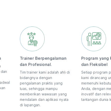
n
Trainer Berpengalaman
Program yang 
dan Profesional.
dan Fleksibel
n
, dan
Tim trainer kami adalah ahli di
Setiap program p
bidangnya dengan
kami dirancang u
jadwal
pengalaman praktis yang
memenuhi kebutu
kan
luas, sehingga mampu
Anda, dengan m
memberikan wawasan yang
inovatif dan rel
mendalam dan aplikasi nyata
tantangan dunia ke
di lapangan.