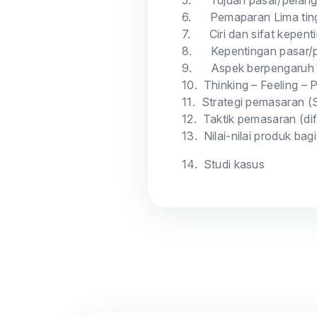
5.
Tujuan pasar/pelan
6.
Pemaparan Lima tin
7.
Ciri dan sifat kepen
8.
Kepentingan pasar/
9.
Aspek berpengaruh 
10.
Thinking – Feeling –
11.
Strategi pemasaran (S
12.
Taktik pemasaran (di
13.
Nilai-nilai produk ba
14.
Studi kasus