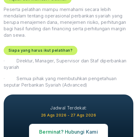
Peserta pelatihan mampu memahami secara lebih
mendalam tentang operasional perbankan syariah yang
berupa menajemen dana, menejemen risiko, perhitungan
bagi hasil funding dan financing serta perhitungan margin
dan sewa.
Siapa yang harus ikut pelatihan?
·
Direktur, Manager, Supervisor dan Staf diperbankan
syariah
·
Semua pihak yang membutuhkan pengetahuan
seputar Perbankan Syariah (Advanced)
Jadwal Terdekat:
26 Ags 2026 - 27 Ags 2026
Berminat? Hubungi Kami