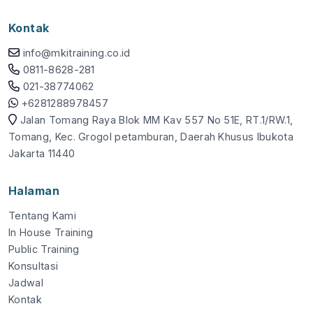
Kontak
info@mkitraining.co.id
0811-8628-281
021-38774062
+6281288978457
Jalan Tomang Raya Blok MM Kav 557 No 51E, RT.1/RW.1,
Tomang, Kec. Grogol petamburan, Daerah Khusus Ibukota
Jakarta 11440
Halaman
Tentang Kami
In House Training
Public Training
Konsultasi
Jadwal
Kontak