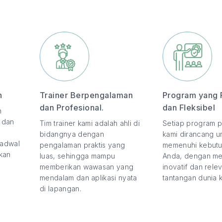
n
Trainer Berpengalaman
Program yang 
dan Profesional.
dan Fleksibel
n
, dan
Tim trainer kami adalah ahli di
Setiap program p
bidangnya dengan
kami dirancang u
jadwal
pengalaman praktis yang
memenuhi kebutu
kan
luas, sehingga mampu
Anda, dengan m
memberikan wawasan yang
inovatif dan rel
mendalam dan aplikasi nyata
tantangan dunia ke
di lapangan.