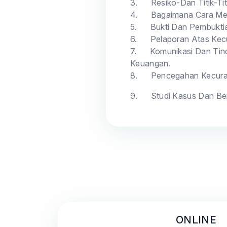
3.
Resiko-Dan Titik-T
4.
Bagaimana Cara Me
5.
Bukti Dan Pembukt
6.
Pelaporan Atas Ke
7.
Komunikasi Dan Tin
Keuangan.
8.
Pencegahan Kecur
9.
Studi Kasus Dan Be
ONLINE