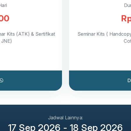
Hari
Dur
000
Rp
ar Kits (ATK) & Sertifikat
Seminar Kits ( Handcop
a JNE)
Cof
D
Jadwal Lainnya:
17 Sep 2026 - 18 Sep 2026