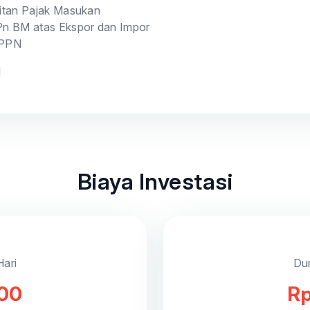
itan Pajak Masukan
n BM atas Ekspor dan Impor
 PPN
N
Biaya Investasi
Hari
Dur
000
Rp