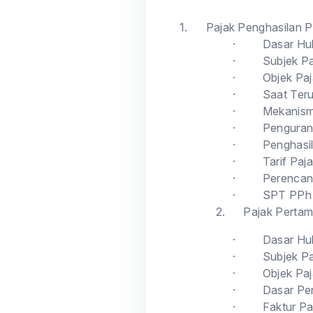
1.
Pajak Penghasilan P
·
Dasar Huk
·
Subjek P
·
Objek Pa
·
Saat Ter
·
Mekanism
·
Penguran
·
Penghasi
·
Tarif Pa
·
Perencan
·
SPT PPh 
2.
Pajak Pertam
·
Dasar Huk
·
Subjek P
·
Objek Pa
·
Dasar Pe
·
Faktur Pa