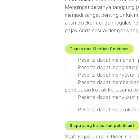
Mengingat beratnya tanggung ja
menjadi sangat penting untuk men
akan dibekali dengan regulasi t
pajak Anda sesuai dengan yang
Tujuan dan Manfaat Pelatihan
·
Peserta dapat memahami p
·
Peserta dapat menghitung b
·
Peserta dapat menyusun S
·
Peserta dapat memberikan 
pembuatan kotrak kerjasama den
·
Peserta dapat menyusun p
·
Peserta dapat melakukan ev
Siapa yang harus ikut pelatihan?
Staff Pajak, Legal Officer, Cal