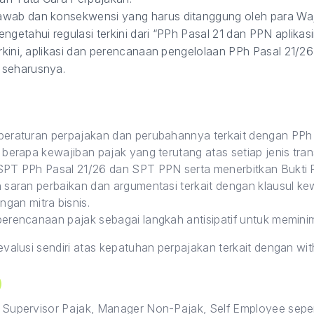
wab dan konsekwensi yang harus ditanggung oleh para Wajib
getahui regulasi terkini dari “PPh Pasal 21 dan PPN aplikasi
erkini, aplikasi dan perencanaan pengelolaan PPh Pasal 21/
 seharusnya.
eraturan perpajakan dan perubahannya terkait dengan PPh
erapa kewajiban pajak yang terutang atas setiap jenis trans
PT PPh Pasal 21/26 dan SPT PPN serta menerbitkan Bukti P
saran perbaikan dan argumentasi terkait dengan klausul ke
gan mitra bisnis.
erencanaan pajak sebagai langkah antisipatif untuk memini
alusi sendiri atas kepatuhan perpajakan terkait dengan witho
on Supervisor Pajak, Manager Non-Pajak, Self Employee sepe