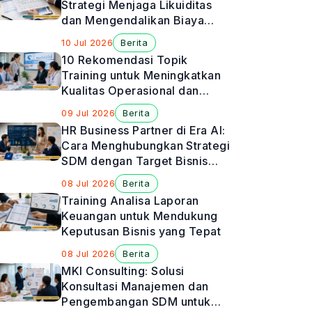
Strategi Menjaga Likuiditas
dan Mengendalikan Biaya
Perusahaan
10 Jul 2026
Berita
10 Rekomendasi Topik
Training untuk Meningkatkan
Kualitas Operasional dan
Manajemen Rumah Sakit
09 Jul 2026
Berita
HR Business Partner di Era AI:
Cara Menghubungkan Strategi
SDM dengan Target Bisnis
Perusahaan
08 Jul 2026
Berita
Training Analisa Laporan
Keuangan untuk Mendukung
Keputusan Bisnis yang Tepat
08 Jul 2026
Berita
MKI Consulting: Solusi
Konsultasi Manajemen dan
Pengembangan SDM untuk