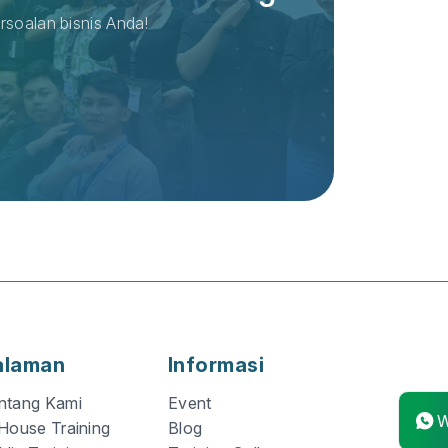
rsoalan bisnis Anda!
alaman
Informasi
ntang Kami
Event
W
 House Training
Blog