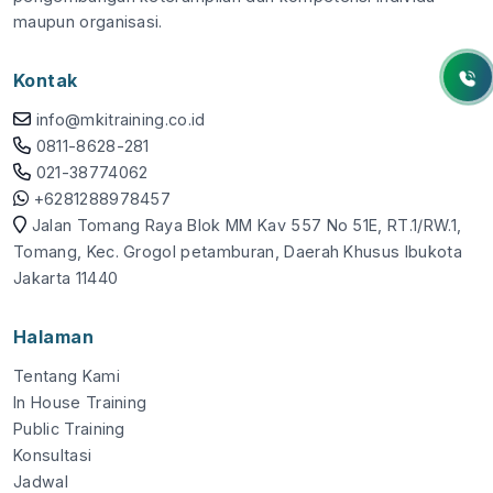
maupun organisasi.
Kontak
info@mkitraining.co.id
0811-8628-281
021-38774062
+6281288978457
Jalan Tomang Raya Blok MM Kav 557 No 51E, RT.1/RW.1,
Tomang, Kec. Grogol petamburan, Daerah Khusus Ibukota
Jakarta 11440
Halaman
Tentang Kami
In House Training
Public Training
Konsultasi
Jadwal