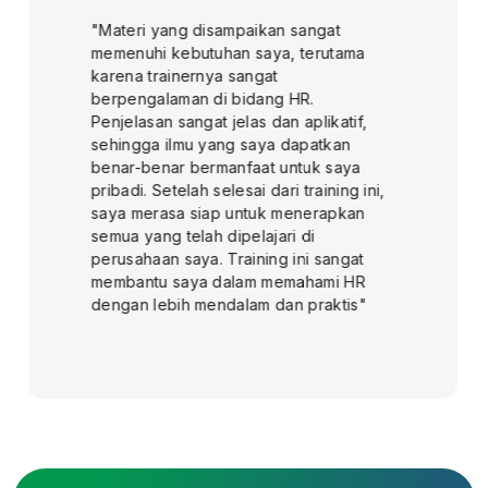
banyak pencerahan yang sangat
bermanfaat. Materi yang disampaikan
tidak hanya informatif, tetapi juga
mudah dipahami dan langsung dapat
diaplikasikan dalam pekerjaan saya
sehari-hari. Saya merasa lebih percaya
diri dalam menjalankan tugas-tugas di
job desk saya karena pengetahuan
baru yang didadapatkan. Selain itu,
instruktur juga sangat berpengalaman,
memberikan contoh-contoh nyata yang
membantu saya memahami konsep
lebih dalam"