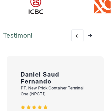
Testimoni
Reni Novella
PT Global Service Wisata
"Mengikuti pelatihan di MKI Training ini
benar-benar luar biasa dan memberikan