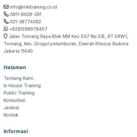
info@mkitraining.co.id
0811-8628-281
021-38774062
+6281288978457
Jalan Tomang Raya Blok MM Kav 557 No 51E, RT.1/RW.1,
Tomang, Kec. Grogol petamburan, Daerah Khusus Ibukota
Jakarta 11440
Halaman
Tentang Kami
In House Training
Public Training
Konsultasi
Jadwal
Kontak
Informasi