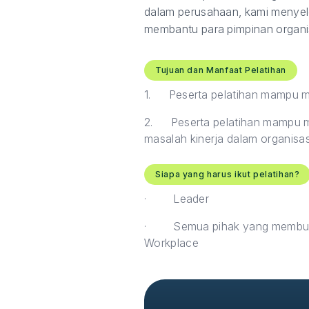
dalam perusahaan, kami menyel
membantu para pimpinan organisa
Tujuan dan Manfaat Pelatihan
1.
Peserta pelatihan mampu 
2.
Peserta pelatihan mampu 
masalah kinerja dalam organis
Siapa yang harus ikut pelatihan?
·
Leader
·
Semua pihak yang membut
Workplace