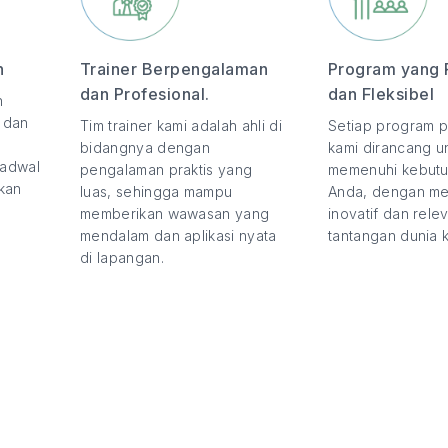
n
Trainer Berpengalaman
Program yang 
dan Profesional.
dan Fleksibel
n
, dan
Tim trainer kami adalah ahli di
Setiap program p
bidangnya dengan
kami dirancang u
jadwal
pengalaman praktis yang
memenuhi kebutu
kan
luas, sehingga mampu
Anda, dengan m
memberikan wawasan yang
inovatif dan rel
mendalam dan aplikasi nyata
tantangan dunia ke
di lapangan.