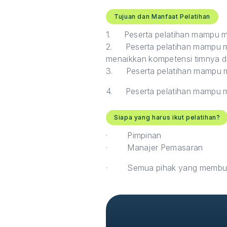
Tujuan dan Manfaat Pelatihan
1.
Peserta pelatihan mampu m
2.
Peserta pelatihan mampu m
menaikkan kompetensi timnya da
3.
Peserta pelatihan mampu 
4.
Peserta pelatihan mampu m
Siapa yang harus ikut pelatihan?
·
Pimpinan
·
Manajer Pemasaran
·
Semua pihak yang membut