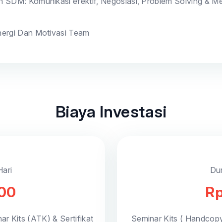
n SDM: Komunikasi efektif, Negosiasi, Problem Solving & 
nergi Dan Motivasi Team
Biaya Investasi
Hari
Dur
000
Rp
ar Kits (ATK) & Sertifikat
Seminar Kits ( Handcop