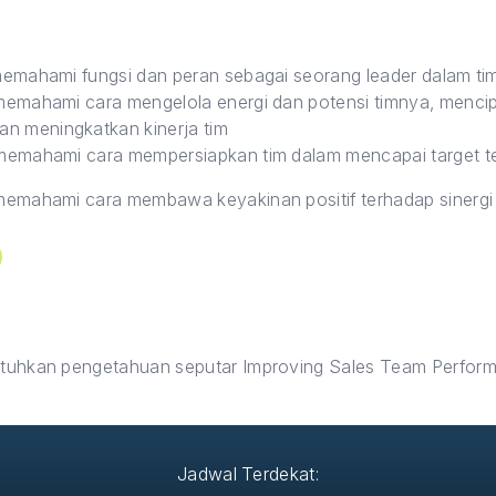
emahami fungsi dan peran sebagai seorang leader dalam tim
emahami cara mengelola energi dan potensi timnya, mencipta
n meningkatkan kinerja tim
memahami cara mempersiapkan tim dalam mencapai target te
emahami cara membawa keyakinan positif terhadap sinergi or
uhkan pengetahuan seputar Improving Sales Team Perfor
Jadwal Terdekat: