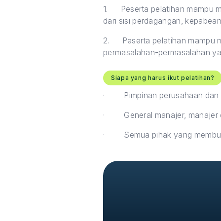
1.
Peserta pelatihan mampu m
dari sisi perdagangan, kepabea
2.
Peserta pelatihan mampu 
permasalahan-permasalahan yang
Siapa yang harus ikut pelatihan?
·
Pimpinan perusahaan dan
·
General manajer, manajer
·
Semua pihak yang membut