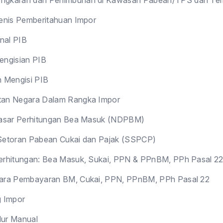
ngkaran dan Penimbunan di Kawasan Pabean/TPS dan Tem
jenis Pemberitahuan Impor
nal PIB
engisian PIB
n Mengisi PIB
an Negara Dalam Rangka Impor
Dasar Perhitungan Bea Masuk (NDPBM)
Setoran Pabean Cukai dan Pajak (SSPCP)
erhitungan: Bea Masuk, Sukai, PPN & PPnBM, PPh Pasal 2
ara Pembayaran BM, Cukai, PPN, PPnBM, PPh Pasal 22
g Impor
ur Manual