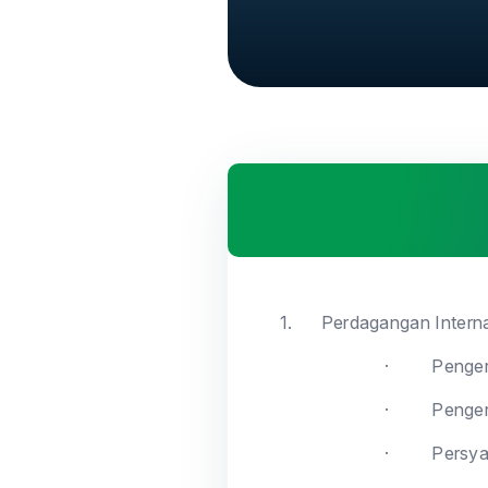
1.
Perdagangan Intern
·
Penger
·
Penger
·
Persya