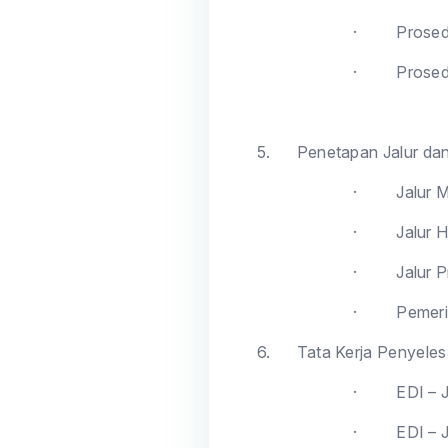
·
Prosed
·
Prosed
5.
Penetapan Jalur da
·
Jalur 
·
Jalur H
·
Jalur P
·
Pemeri
6.
Tata Kerja Penyele
·
EDI – 
·
EDI – 