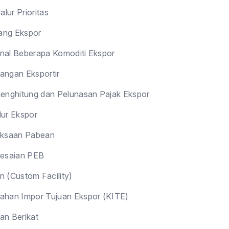
alur Prioritas
ang Ekspor
al Beberapa Komoditi Ekspor
ngan Eksportir
enghitung dan Pelunasan Pajak Ekspor
ur Ekspor
iksaan Pabean
lesaian PEB
n (Custom Facility)
han Impor Tujuan Ekspor (KITE)
n Berikat