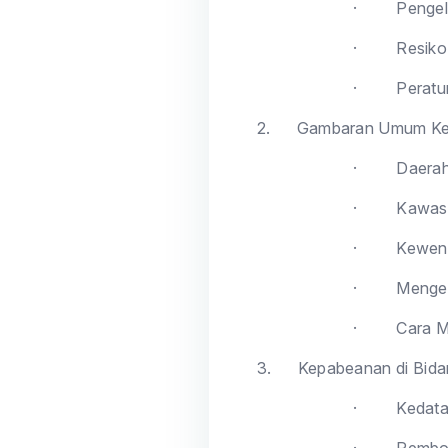
·
Pengel
·
Resiko
·
Peratu
2.
Gambaran Umum K
·
Daera
·
Kawas
·
Kewen
·
Mengen
·
Cara M
3.
Kepabeanan di Bida
·
Kedat