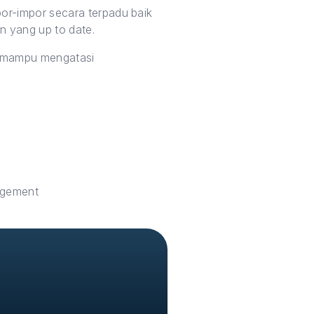
or-impor secara terpadu baik
n yang up to date.
a mampu mengatasi
agement