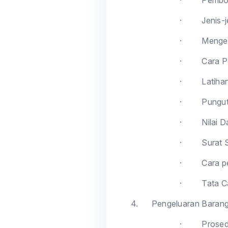
·
Pembo
·
Jenis-
·
Menge
·
Cara P
·
Latiha
·
Pungut
·
Nilai 
·
Surat 
·
Cara p
·
Tata C
4.
Pengeluaran Baran
·
Prosed