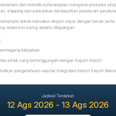
emahami dan memiliki keterampilan mengenai prosedur eksp
nan, shipping dan perbankan berdasarkan peraturan-peratura
memahami teknik transaksi ekspor impor dengan benar sert
 selama ini sering dialami dilapangan.
 pemegang kebijakan
 dan pihak yang bersinggungan dengan Export Import
uhkan pengetahuan seputar Integrated Import Export Man
Jadwal Terdekat:
12 Ags 2026 - 13 Ags 2026