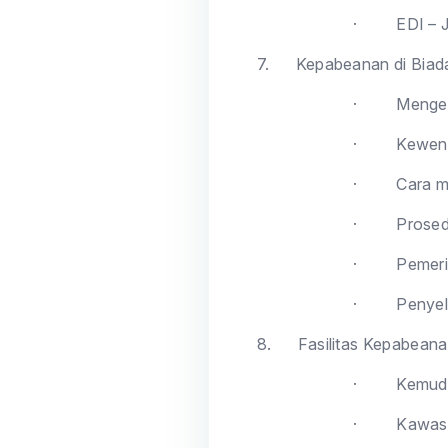
·
EDI – J
7.
Kepabeanan di Biad
·
Mengen
·
Kewena
·
Cara m
·
Prosed
·
Pemer
·
Penye
8.
Fasilitas Kepabeana
·
Kemuda
·
Kawasa