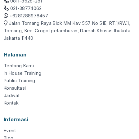
0811-8628-281
021-38774062
+6281288978457
Jalan Tomang Raya Blok MM Kav 557 No 51E, RT.1/RW.1,
Tomang, Kec. Grogol petamburan, Daerah Khusus Ibukota
Jakarta 11440
Halaman
Tentang Kami
In House Training
Public Training
Konsultasi
Jadwal
Kontak
Informasi
Event
Blog