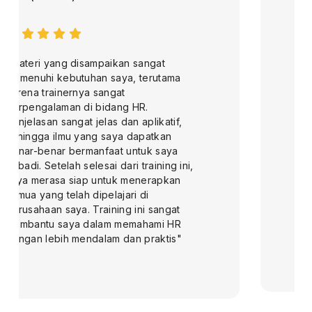
"Mengikuti pelatihan di MKI Training ini
benar-benar luar biasa dan memberikan
banyak pencerahan yang sangat
bermanfaat. Materi yang disampaikan
tidak hanya informatif, tetapi juga
mudah dipahami dan langsung dapat
diaplikasikan dalam pekerjaan saya
sehari-hari. Saya merasa lebih percaya
diri dalam menjalankan tugas-tugas di
job desk saya karena pengetahuan
baru yang didadapatkan. Selain itu,
instruktur juga sangat berpengalaman,
memberikan contoh-contoh nyata yang
membantu saya memahami konsep
lebih dalam"