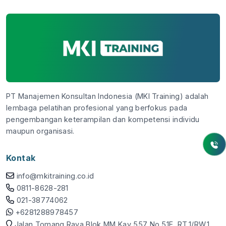
PT Manajemen Konsultan Indonesia (MKI Training) adalah
lembaga pelatihan profesional yang berfokus pada
pengembangan keterampilan dan kompetensi individu
maupun organisasi.
Kontak
info@mkitraining.co.id
0811-8628-281
021-38774062
+6281288978457
Jalan Tomang Raya Blok MM Kav 557 No 51E, RT.1/RW.1,