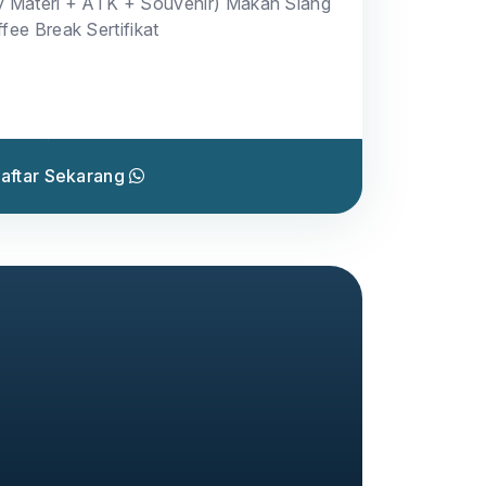
y Materi + ATK + Souvenir) Makan Siang
fee Break Sertifikat
aftar Sekarang