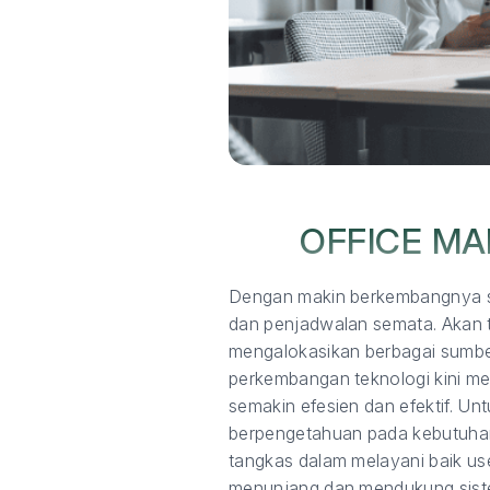
OFFICE M
Dengan makin berkembangnya sis
dan penjadwalan semata. Akan tet
mengalokasikan berbagai sumber
perkembangan teknologi kini mem
semakin efesien dan efektif. Un
berpengetahuan pada kebutuhan
tangkas dalam melayani baik user
menunjang dan mendukung sistem