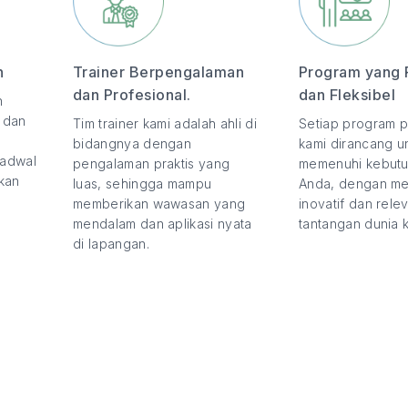
n
Trainer Berpengalaman
Program yang 
dan Profesional.
dan Fleksibel
n
, dan
Tim trainer kami adalah ahli di
Setiap program p
bidangnya dengan
kami dirancang u
jadwal
pengalaman praktis yang
memenuhi kebutu
kan
luas, sehingga mampu
Anda, dengan m
memberikan wawasan yang
inovatif dan rel
mendalam dan aplikasi nyata
tantangan dunia ke
di lapangan.