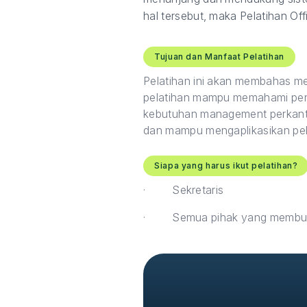
hal tersebut, maka Pelatihan Of
Tujuan dan Manfaat Pelatihan
Pelatihan ini akan membahas m
pelatihan mampu memahami pen
kebutuhan management perkant
dan mampu mengaplikasikan pela
Siapa yang harus ikut pelatihan?
·
Sekretaris
·
Semua pihak yang membut