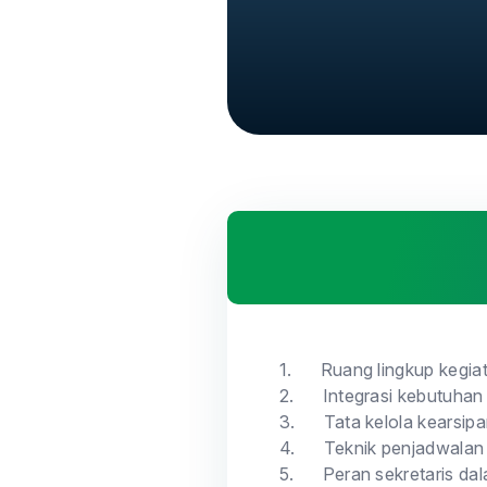
1.
Ruang lingkup kegia
2.
Integrasi kebutuha
3.
Tata kelola kearsip
4.
Teknik penjadwalan 
5.
Peran sekretaris da