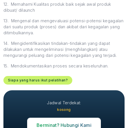
12.
Memahami Kualitas produk baik sejak awal produk
dibuat/ dilaunch
13.
Mengenal dan mengevaluasi potensi-potensi kegagalan
dari suatu produk (proses) dan akibat dari kegagalan yang
ditimbulkannya.
14.
Mengidentifikasikan tindakan-tindakan yang dapat
dilakukan untuk mengeliminasi (menghilangkan) atau
mengurangi peluang dari potensi kegagalan yang terjadi.
15.
Mendokumentasikan proses secara keseluruhan.
Siapa yang harus ikut pelatihan?
Jadwal Terdekat:
kosong
Berminat? Hubungi Kami