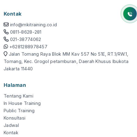
Kontak
info@mkitraining.co.id
0811-8628-281
021-38774062
+6281288978457
Jalan Tomang Raya Blok MM Kav 557 No 51E, RT.1/RW.1,
Tomang, Kec. Grogol petamburan, Daerah Khusus Ibukota
Jakarta 11440
Halaman
Tentang Kami
In House Training
Public Training
Konsultasi
Jadwal
Kontak