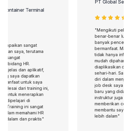
PT Global Service Wisata
"Mengikuti pelatihan di MKI Training ini
benar-benar luar biasa dan memberikan
banyak pencerahan yang sangat
bermanfaat. Materi yang disampaikan
tidak hanya informatif, tetapi juga
mudah dipahami dan langsung dapat
diaplikasikan dalam pekerjaan saya
sehari-hari. Saya merasa lebih percaya
diri dalam menjalankan tugas-tugas di
job desk saya karena pengetahuan
baru yang didadapatkan. Selain itu,
instruktur juga sangat berpengalaman,
memberikan contoh-contoh nyata yang
membantu saya memahami konsep
lebih dalam"