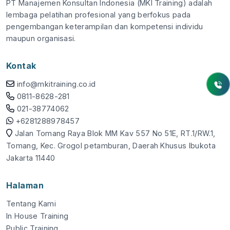
PT Manajemen Konsultan Indonesia (MKI Training) adalah
lembaga pelatihan profesional yang berfokus pada
pengembangan keterampilan dan kompetensi individu
maupun organisasi.
Kontak
info@mkitraining.co.id
0811-8628-281
021-38774062
+6281288978457
Jalan Tomang Raya Blok MM Kav 557 No 51E, RT.1/RW.1,
Tomang, Kec. Grogol petamburan, Daerah Khusus Ibukota
Jakarta 11440
Halaman
Tentang Kami
In House Training
Public Training