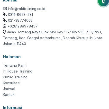
info@mkitraining.co.id
0811-8628-281
021-38774062
+6281288978457
Jalan Tomang Raya Blok MM Kav 557 No 51E, RT.1/RW.1,
Tomang, Kec. Grogol petamburan, Daerah Khusus Ibukota
Jakarta 11440
Halaman
Tentang Kami
In House Training
Public Training
Konsultasi
Jadwal
Kontak
Informasi