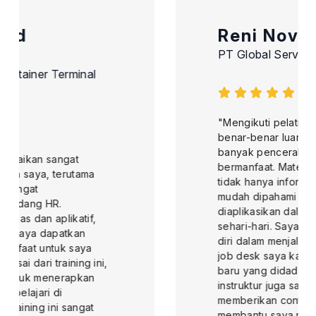
Reni Novella
PT Global Service Wisata
"Mengikuti pelatihan di MKI Training ini
benar-benar luar biasa dan memberikan
banyak pencerahan yang sangat
bermanfaat. Materi yang disampaikan
tidak hanya informatif, tetapi juga
mudah dipahami dan langsung dapat
diaplikasikan dalam pekerjaan saya
sehari-hari. Saya merasa lebih percaya
diri dalam menjalankan tugas-tugas di
job desk saya karena pengetahuan
baru yang didadapatkan. Selain itu,
instruktur juga sangat berpengalaman,
memberikan contoh-contoh nyata yang
membantu saya memahami konsep