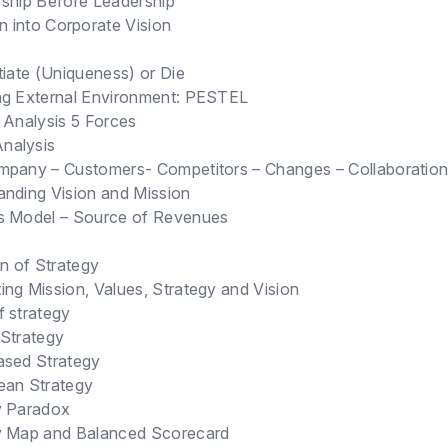
rship Before Leadership
n into Corporate Vision
tiate (Uniqueness) or Die
ng External Environment: PESTEL
 Analysis 5 Forces
nalysis
mpany – Customers- Competitors – Changes – Collaboratio
anding Vision and Mission
s Model – Source of Revenues
on of Strategy
ng Mission, Values, Strategy and Vision
f strategy
 Strategy
ased Strategy
ean Strategy
y Paradox
y Map and Balanced Scorecard