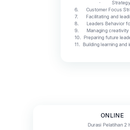
·
Strateg
6.
Customer Focus Str
7.
Facilitating and lea
8.
Leaders Behavior f
9.
Managing creativity
10.
Preparing future lead
11.
Building learning and
ONLINE
Durasi Pelatihan 2 