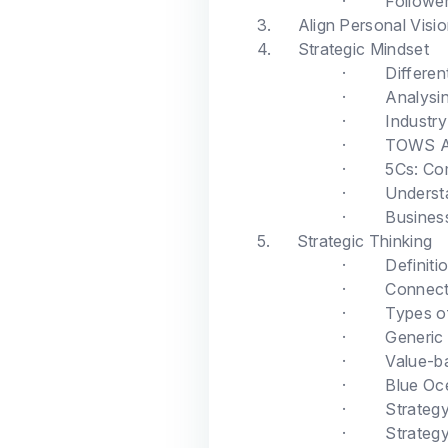
·
Followe
3.
Align Personal Visio
4.
Strategic Mindset
·
Differen
·
Analysi
·
Industry
·
TOWS A
·
5Cs: Co
·
Underst
·
Busines
5.
Strategic Thinking
·
Definiti
·
Connecti
·
Types o
·
Generic
·
Value-b
·
Blue Oc
·
Strateg
·
Strateg