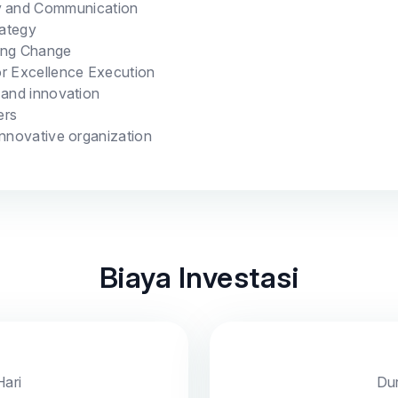
y and Communication
ategy
ding Change
or Excellence Execution
 and innovation
ers
 innovative organization
Biaya Investasi
Hari
Dur