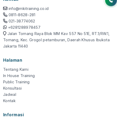
info@mkitraining.co.id
0811-8628-281
021-38774062
+6281288978457
Jalan Tomang Raya Blok MM Kav 557 No 51E, RT.1/RW.1,
Tomang, Kec. Grogol petamburan, Daerah Khusus Ibukota
Jakarta 11440
Halaman
Tentang Kami
In House Training
Public Training
Konsultasi
Jadwal
Kontak
Informasi