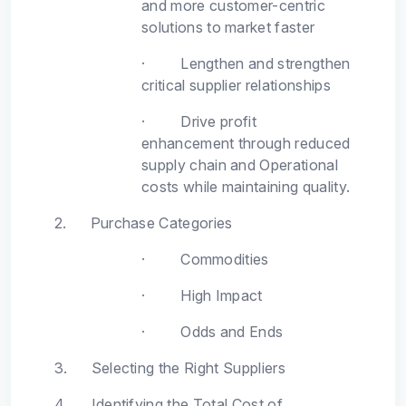
and more customer-centric
solutions to market faster
·
Lengthen and strengthen
critical supplier relationships
·
Drive profit
enhancement through reduced
supply chain and Operational
costs while maintaining quality.
2.
Purchase Categories
·
Commodities
·
High Impact
·
Odds and Ends
3.
Selecting the Right Suppliers
4.
Identifying the Total Cost of