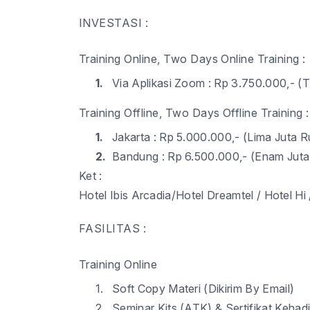
INVESTASI :
Training Online, Two Days Online Training :
1.
Via Aplikasi Zoom : Rp 3.
75
0.000,- (T
Training Offline, Two Days Offline Training :
1.
Jakarta : Rp 5.
0
00.000,- (Lima Juta
R
2.
Bandung : Rp 6.
5
00.000,- (Enam Juta
Ket :
Hotel Ibis Arcadia
/Hotel Dreamtel / Hotel Hi 
FASILITAS :
Training Online
1.
Soft Copy Materi (Dikirim By Email)
2.
Seminar Kits (ATK) & Sertifikat Kehadi