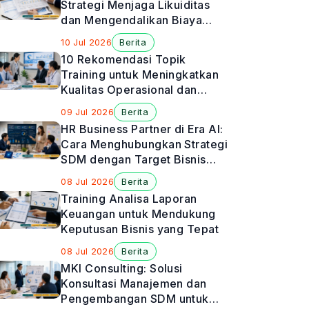
Strategi Menjaga Likuiditas
dan Mengendalikan Biaya
Perusahaan
10 Jul 2026
Berita
10 Rekomendasi Topik
Training untuk Meningkatkan
Kualitas Operasional dan
Manajemen Rumah Sakit
09 Jul 2026
Berita
HR Business Partner di Era AI:
Cara Menghubungkan Strategi
SDM dengan Target Bisnis
Perusahaan
08 Jul 2026
Berita
Training Analisa Laporan
Keuangan untuk Mendukung
Keputusan Bisnis yang Tepat
08 Jul 2026
Berita
MKI Consulting: Solusi
Konsultasi Manajemen dan
Pengembangan SDM untuk