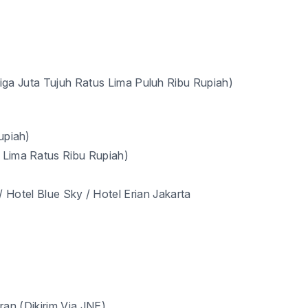
iga Juta
Tujuh
Ratus
Lima Puluh
Ribu Rupiah)
upiah)
Lima Ratus Ribu
Rupiah)
/ Hotel Blue Sky / Hotel Erian Jakarta
ran (Dikirim Via JNE)