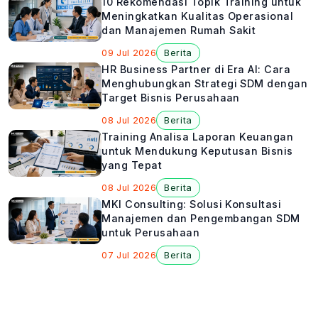
10 Rekomendasi Topik Training untuk
Meningkatkan Kualitas Operasional
dan Manajemen Rumah Sakit
09 Jul 2026
Berita
HR Business Partner di Era AI: Cara
Menghubungkan Strategi SDM dengan
Target Bisnis Perusahaan
08 Jul 2026
Berita
Training Analisa Laporan Keuangan
untuk Mendukung Keputusan Bisnis
yang Tepat
08 Jul 2026
Berita
MKI Consulting: Solusi Konsultasi
Manajemen dan Pengembangan SDM
untuk Perusahaan
07 Jul 2026
Berita