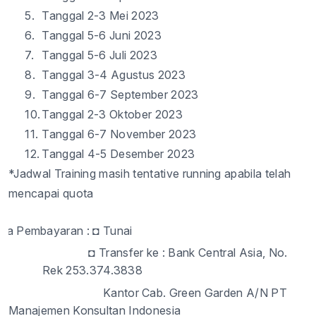
5.
Tanggal 2-3 Mei 2023
6.
Tanggal
5
-
6
Juni 2023
7.
Tanggal
5
-
6
Juli 2023
8.
Tanggal
3
-
4
Agustus 2023
9.
Tanggal
6
-
7
September 2023
10.
Tanggal
2
-
3
Oktober 2023
11.
Tanggal
6
-
7
November 2023
12.
Tanggal
4
-
5
Desember 2023
*Jadwal Training masih tentative running apabila telah
mencapai quota
ara Pembayaran :
◘
Tunai
◘
Transfer ke
: Bank Central Asia, No.
Rek 253.374.3838
Kantor Cab. Green Garden A/N PT
Manajemen Konsultan Indonesia