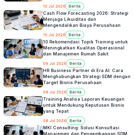
10 Jul 2026
Berita
Cash Flow Forecasting 2026: Strategi
Menjaga Likuiditas dan
Mengendalikan Biaya Perusahaan
10 Jul 2026
Berita
10 Rekomendasi Topik Training untuk
Meningkatkan Kualitas Operasional
dan Manajemen Rumah Sakit
09 Jul 2026
Berita
HR Business Partner di Era AI: Cara
Menghubungkan Strategi SDM dengan
Target Bisnis Perusahaan
08 Jul 2026
Berita
Training Analisa Laporan Keuangan
untuk Mendukung Keputusan Bisnis
yang Tepat
08 Jul 2026
Berita
MKI Consulting: Solusi Konsultasi
Manajemen dan Pengembangan SDM