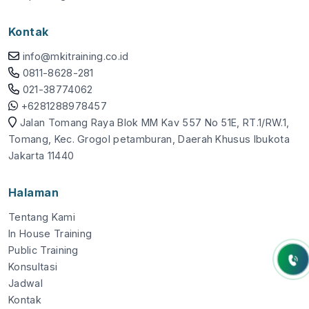
Kontak
info@mkitraining.co.id
0811-8628-281
021-38774062
+6281288978457
Jalan Tomang Raya Blok MM Kav 557 No 51E, RT.1/RW.1,
Tomang, Kec. Grogol petamburan, Daerah Khusus Ibukota
Jakarta 11440
Halaman
Tentang Kami
In House Training
Public Training
Konsultasi
Jadwal
Kontak