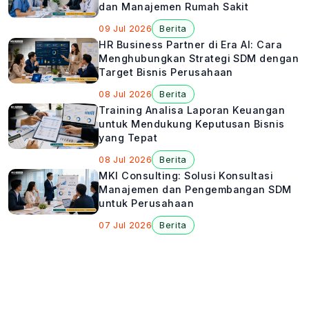
dan Manajemen Rumah Sakit
09 Jul 2026
Berita
HR Business Partner di Era AI: Cara
Menghubungkan Strategi SDM dengan
Target Bisnis Perusahaan
08 Jul 2026
Berita
Training Analisa Laporan Keuangan
untuk Mendukung Keputusan Bisnis
yang Tepat
08 Jul 2026
Berita
MKI Consulting: Solusi Konsultasi
Manajemen dan Pengembangan SDM
untuk Perusahaan
07 Jul 2026
Berita