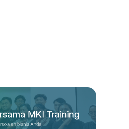
rsama MKI Training
rsoalan bisnis Anda!