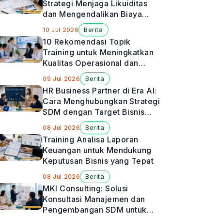
Strategi Menjaga Likuiditas
dan Mengendalikan Biaya
Perusahaan
10 Jul 2026
Berita
10 Rekomendasi Topik
Training untuk Meningkatkan
Kualitas Operasional dan
Manajemen Rumah Sakit
09 Jul 2026
Berita
HR Business Partner di Era AI:
Cara Menghubungkan Strategi
SDM dengan Target Bisnis
Perusahaan
08 Jul 2026
Berita
Training Analisa Laporan
Keuangan untuk Mendukung
Keputusan Bisnis yang Tepat
08 Jul 2026
Berita
MKI Consulting: Solusi
Konsultasi Manajemen dan
Pengembangan SDM untuk